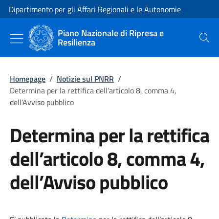
Vai al contenuto
Vai alla navigazione del sito
Dipartimento per gli Affari Regionali e le Autonomie
Piano Nazionale di Ripresa e
Resilienza
Cerca
Homepage
/
Notizie sul PNRR
/
Determina per la rettifica dell’articolo 8, comma 4,
dell’Avviso pubblico
Determina per la rettifica
dell’articolo 8, comma 4,
dell’Avviso pubblico