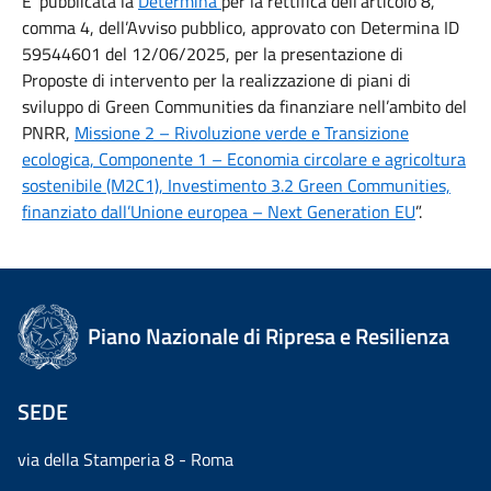
E’ pubblicata la
Determina
per la rettifica dell’articolo 8,
comma 4, dell’Avviso pubblico, approvato con Determina ID
59544601 del 12/06/2025, per la presentazione di
Proposte di intervento per la realizzazione di piani di
sviluppo di Green Communities da finanziare nell’ambito del
PNRR,
Missione 2 – Rivoluzione verde e Transizione
ecologica, Componente 1 – Economia circolare e agricoltura
sostenibile (M2C1), Investimento 3.2 Green Communities,
finanziato dall’Unione europea – Next Generation EU
”.
Piano Nazionale di Ripresa e Resilienza
SEDE
via della Stamperia 8 - Roma