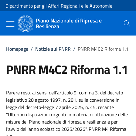
Vai al contenuto
Vai alla navigazione del sito
Dipartimento per gli Affari Regionali e le Autonomie
Piano Nazionale di Ripresa e
Resilienza
Cerca
Homepage
/
Notizie sul PNRR
/
PNRR M4C2 Riforma 1.1
PNRR M4C2 Riforma 1.1
Parere reso, ai sensi dell'articolo 9, comma 3, del decreto
legislativo 28 agosto 1997, n. 281, sulla conversione in
legge del decreto-legge 7 aprile 2025, n. 45, recante
"Ulteriori disposizioni urgenti in materia di attuazione delle
misure del Piano nazionale di ripresa e resilienza e per
l'avvio dell'anno scolastico 2025/2026". PNRR M4 Riforma